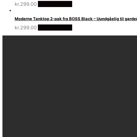
kr.
299.00
Vælg Størrelse
Moderne Tanktop 2-pak fra BOSS Black – Uundgåelig til gard
kr.
299.00
Vælg Størrelse