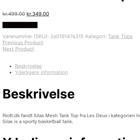
Den
Den
kr.
499.00
kr.
349.00
oprindelige
aktuelle
Vælg Størrelse
pris
pris
var:
er:
Varenummer (SKU):
2e019147a315
Kategori:
Tank Tops
kr.499.00.
kr.349.00.
Previous Product
Next Product
Beskrivelse
Yderligere information
Beskrivelse
Riott.dk fandt Silas Mesh Tank Top fra Les Deux i kategorien h
Silas is a sporty basketball tank.