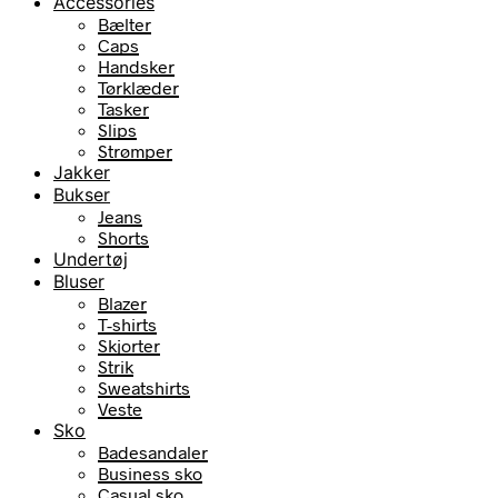
Accessories
Bælter
Caps
Handsker
Tørklæder
Tasker
Slips
Strømper
Jakker
Bukser
Jeans
Shorts
Undertøj
Bluser
Blazer
T-shirts
Skjorter
Strik
Sweatshirts
Veste
Sko
Badesandaler
Business sko
Casual sko