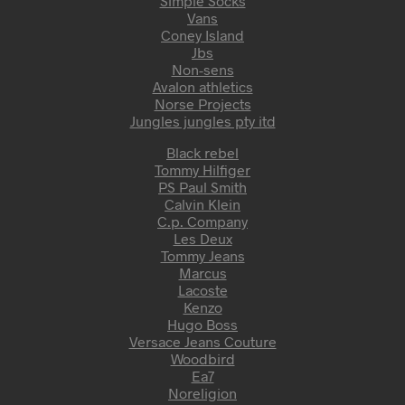
Simple Socks
Vans
Coney Island
Jbs
Non-sens
Avalon athletics
Norse Projects
Jungles jungles pty itd
Black rebel
Tommy Hilfiger
PS Paul Smith
Calvin Klein
C.p. Company
Les Deux
Tommy Jeans
Marcus
Lacoste
Kenzo
Hugo Boss
Versace Jeans Couture
Woodbird
Ea7
Noreligion