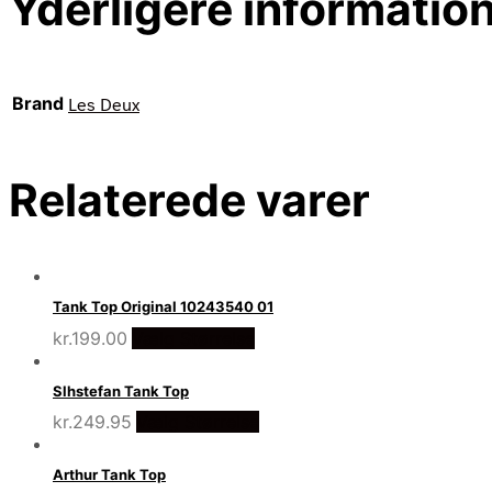
Yderligere informatio
Brand
Les Deux
Relaterede varer
Tank Top Original 10243540 01
kr.
199.00
Vælg Størrelse
Slhstefan Tank Top
kr.
249.95
Vælg Størrelse
Arthur Tank Top