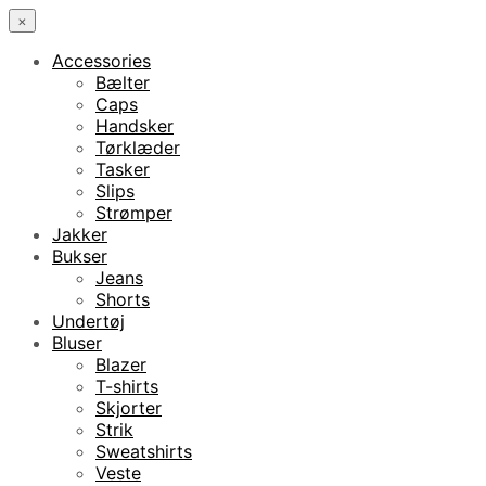
×
Accessories
Bælter
Caps
Handsker
Tørklæder
Tasker
Slips
Strømper
Jakker
Bukser
Jeans
Shorts
Undertøj
Bluser
Blazer
T-shirts
Skjorter
Strik
Sweatshirts
Veste