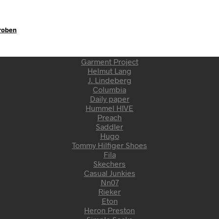
eroben
Garment Project
Helmut Lang
J. Lindeberg
Columbia
Daily paper
Hummel HIVE
Preach
Saddler
Hugo
Tommy Hilfiger Shoes
Fila
Skechers
Casual Junkies
Nn07
Rieker
Eton
Heron Preston