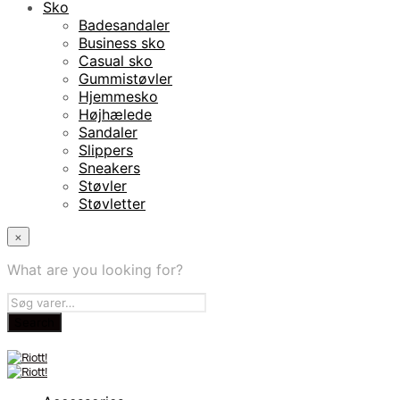
Sko
Badesandaler
Business sko
Casual sko
Gummistøvler
Hjemmesko
Højhælede
Sandaler
Slippers
Sneakers
Støvler
Støvletter
×
What are you looking for?