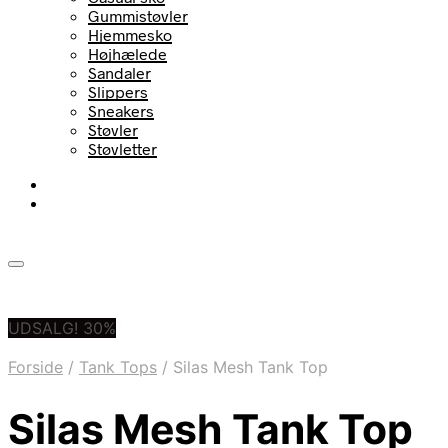
Gummistøvler
Hjemmesko
Højhælede
Sandaler
Slippers
Sneakers
Støvler
Støvletter
UDSALG! 30%
Forside
/
Tank Tops
/
Silas Mesh Tank Top
Silas Mesh Tank Top