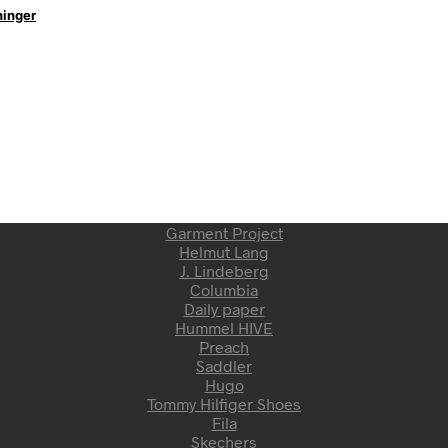
ninger
Garment Project
Helmut Lang
J. Lindeberg
Columbia
Daily paper
Hummel HIVE
Preach
Saddler
Hugo
Tommy Hilfiger Shoes
Fila
Skechers