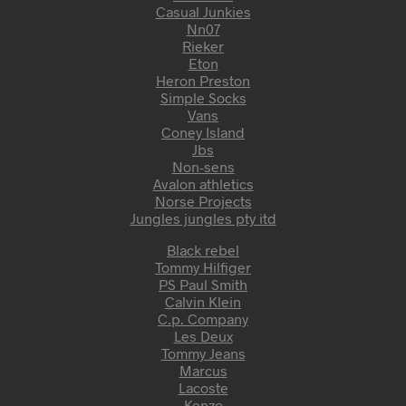
Casual Junkies
Nn07
Rieker
Eton
Heron Preston
Simple Socks
Vans
Coney Island
Jbs
Non-sens
Avalon athletics
Norse Projects
Jungles jungles pty itd
Black rebel
Tommy Hilfiger
PS Paul Smith
Calvin Klein
C.p. Company
Les Deux
Tommy Jeans
Marcus
Lacoste
Kenzo