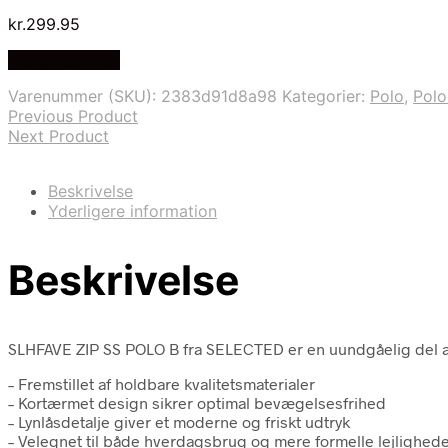
kr.
299.95
Vælg Størrelse
Varenummer (SKU):
2383d91d8a98
Kategorier:
Polo
,
Polo
Previous Product
Next Product
Beskrivelse
Yderligere information
Beskrivelse
SLHFAVE ZIP SS POLO B fra SELECTED er en uundgåelig del af
– Fremstillet af holdbare kvalitetsmaterialer
– Kortærmet design sikrer optimal bevægelsesfrihed
– Lynlåsdetalje giver et moderne og friskt udtryk
– Velegnet til både hverdagsbrug og mere formelle lejlighed