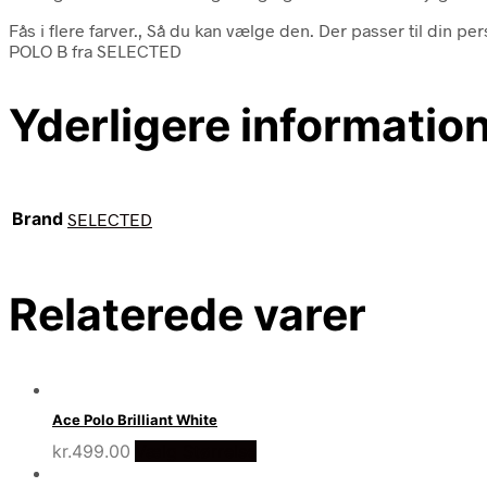
Fås i flere farver., Så du kan vælge den. Der passer til din p
POLO B fra SELECTED
Yderligere informatio
Brand
SELECTED
Relaterede varer
Ace Polo Brilliant White
kr.
499.00
Vælg Størrelse