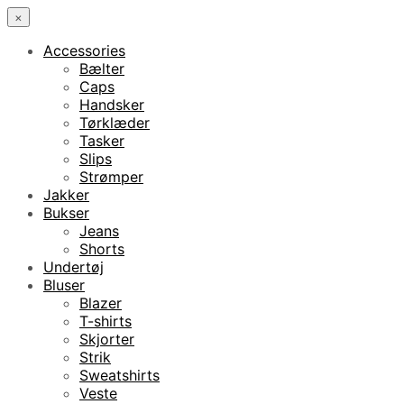
×
Accessories
Bælter
Caps
Handsker
Tørklæder
Tasker
Slips
Strømper
Jakker
Bukser
Jeans
Shorts
Undertøj
Bluser
Blazer
T-shirts
Skjorter
Strik
Sweatshirts
Veste