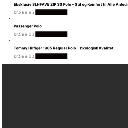
Eksklusiv SLHFAVE ZIP SS Polo – Stil og Komfort til Alle Anled
kr.
299.95
Vælg Størrelse
Passenger Polo
kr.
599.00
Vælg Størrelse
Tommy Hilfiger 1985 Regular Polo – Økologisk Kvalitet
kr.
599.00
Vælg Størrelse