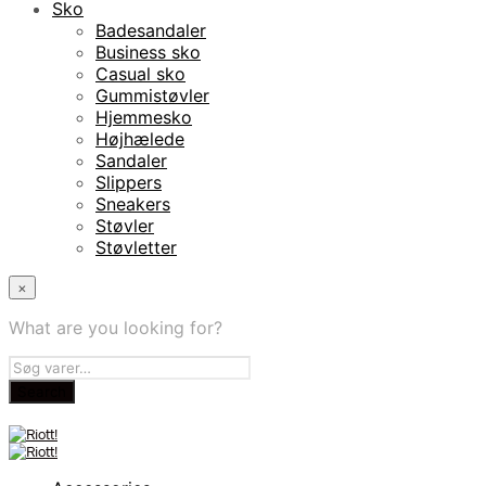
Sko
Badesandaler
Business sko
Casual sko
Gummistøvler
Hjemmesko
Højhælede
Sandaler
Slippers
Sneakers
Støvler
Støvletter
×
What are you looking for?