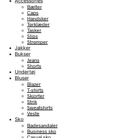
Accessories
Bælter
Caps
Handsker
Tørklæder
Tasker
Slips
Strømper
Jakker
Bukser
Jeans
Shorts
Undertøj
Bluser
Blazer
T-shirts
Skjorter
Strik
Sweatshirts
Veste
Sko
Badesandaler
Business sko
Casual sko