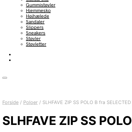
Gummistøvler
Hjemmesko
Højhælede
Sandaler
Slippers
Sneakers
Støvler
Støvletter
Forside
/
Poloer
/
SLHFAVE ZIP SS POLO B fra SELECTED – 
SLHFAVE ZIP SS POLO B