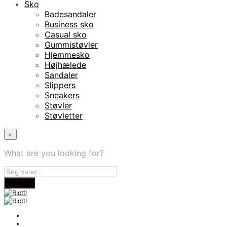
Sko
Badesandaler
Business sko
Casual sko
Gummistøvler
Hjemmesko
Højhælede
Sandaler
Slippers
Sneakers
Støvler
Støvletter
×
What are you looking for?