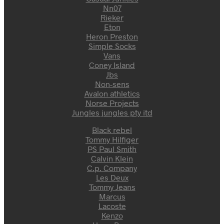
Nn07
Rieker
Eton
Heron Preston
Simple Socks
Vans
Coney Island
Jbs
Non-sens
Avalon athletics
Norse Projects
Jungles jungles pty itd
Black rebel
Tommy Hilfiger
PS Paul Smith
Calvin Klein
C.p. Company
Les Deux
Tommy Jeans
Marcus
Lacoste
Kenzo