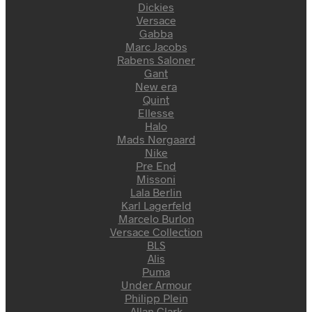
Dickies
Versace
Gabba
Marc Jacobs
Rabens Saloner
Gant
New era
Quint
Ellesse
Halo
Mads Nørgaard
Nike
Pre End
Missoni
Lala Berlin
Karl Lagerfeld
Marcelo Burlon
Versace Collection
BLS
Alis
Puma
Under Armour
Philipp Plein
Allan Clark