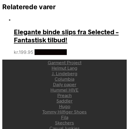
Relaterede varer
Elegante binde slips fra Selected –
Fantastisk tilbud!
kr.
199.95
Vælg Størrelse
Garment Project
Helmut Lang
J. Lindeberg
Columbia
Daily paper
Hummel HIVE
Preach
Saddler
Hugo
Tommy Hilfiger Shoes
Fila
Skechers
Casual Junkies