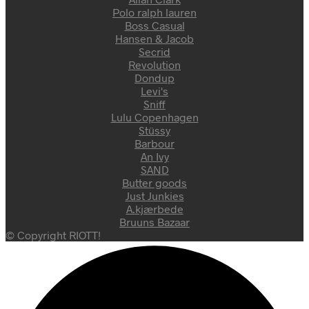
Polo ralph lauren
Boss Casual
Hansen & Jacob
Secrid
Revolution
Dondup
Levi's
Sniff
Lulu Copenhagen
Stüssy
Barbour
An Ivy
SAND
Butter goods
Just Junkies
A.kjærbede
Bruuns Bazaar
© Copyright RIOTT!