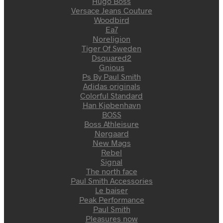
Hugo Boss
Versace Jeans Couture
Woodbird
Ea7
Noreligion
Tiger Of Sweden
Dsquared2
Gnious
Ps By Paul Smith
Adidas originals
Colorful Standard
Han Kjøbenhavn
BOSS
Boss Athleisure
Nørgaard
New Mags
Rebel
Signal
The north face
Paul Smith Accessories
Le baiser
Peak Performance
Paul Smith
Pleasures now