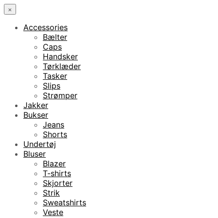
×
Accessories
Bælter
Caps
Handsker
Tørklæder
Tasker
Slips
Strømper
Jakker
Bukser
Jeans
Shorts
Undertøj
Bluser
Blazer
T-shirts
Skjorter
Strik
Sweatshirts
Veste