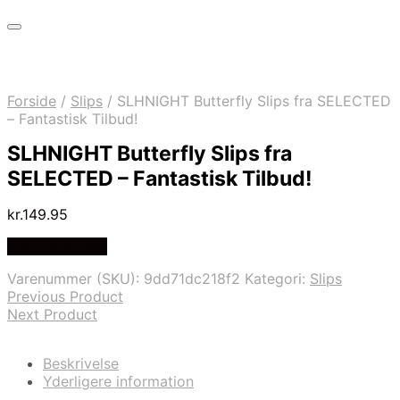
Forside
/
Slips
/
SLHNIGHT Butterfly Slips fra SELECTED
– Fantastisk Tilbud!
SLHNIGHT Butterfly Slips fra
SELECTED – Fantastisk Tilbud!
kr.
149.95
Vælg Størrelse
Varenummer (SKU):
9dd71dc218f2
Kategori:
Slips
Previous Product
Next Product
Beskrivelse
Yderligere information