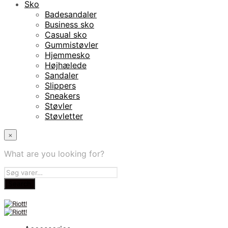
Sko
Badesandaler
Business sko
Casual sko
Gummistøvler
Hjemmesko
Højhælede
Sandaler
Slippers
Sneakers
Støvler
Støvletter
×
What are you looking for?