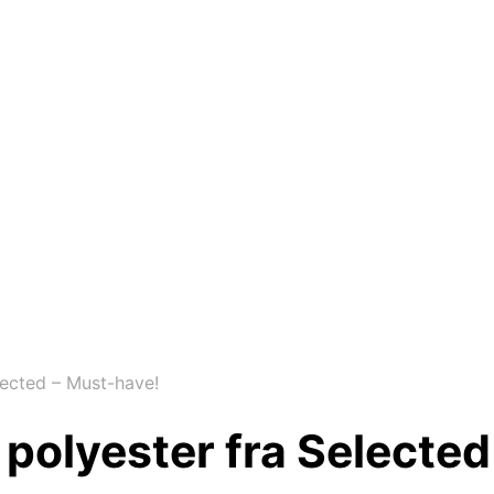
elected – Must-have!
og polyester fra Selecte