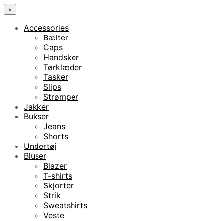
×
Accessories
Bælter
Caps
Handsker
Tørklæder
Tasker
Slips
Strømper
Jakker
Bukser
Jeans
Shorts
Undertøj
Bluser
Blazer
T-shirts
Skjorter
Strik
Sweatshirts
Veste