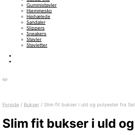
Gummistøvler
Hjemmesko
Højhælede
Sandaler
Slippers
Sneakers
Støvler
Støvletter
Forside
/
Bukser
/
Slim fit bukser i uld og polyester fra S
Slim fit bukser i uld 