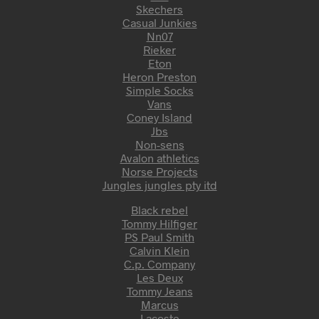
Skechers
Casual Junkies
Nn07
Rieker
Eton
Heron Preston
Simple Socks
Vans
Coney Island
Jbs
Non-sens
Avalon athletics
Norse Projects
Jungles jungles pty itd
Black rebel
Tommy Hilfiger
PS Paul Smith
Calvin Klein
C.p. Company
Les Deux
Tommy Jeans
Marcus
Lacoste