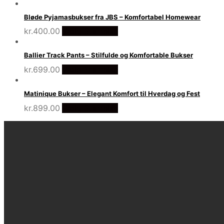
Bløde Pyjamasbukser fra JBS – Komfortabel Homewear
kr.
400.00
Vælg Størrelse
Ballier Track Pants – Stilfulde og Komfortable Bukser
kr.
699.00
Vælg Størrelse
Matinique Bukser – Elegant Komfort til Hverdag og Fest
kr.
899.00
Vælg Størrelse