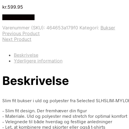
kr.
599.95
Vælg Størrelse
Varenummer (SKU):
464653a179f0
Kategori:
Bukser
Previous Product
Next Product
Beskrivelse
Yderligere information
Beskrivelse
Slim fit bukser i uld og polyester fra Selected SLHSLIM-MYLO
– Slim fit design. Der fremhæver din figur
– Materiale. Uld og polyester med stretch for optimal komfort
– Velegnede til både hverdag og festlige anledninger
– Let, at kombinere med skjorter eller også t-shirts