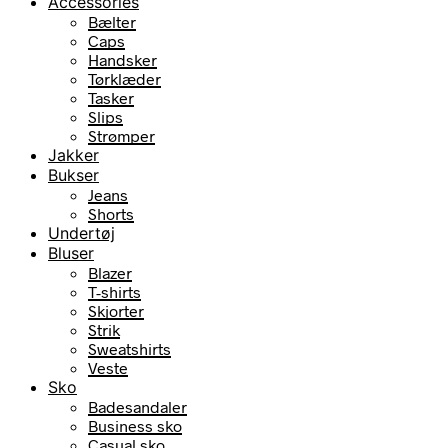
Accessories
Bælter
Caps
Handsker
Tørklæder
Tasker
Slips
Strømper
Jakker
Bukser
Jeans
Shorts
Undertøj
Bluser
Blazer
T-shirts
Skjorter
Strik
Sweatshirts
Veste
Sko
Badesandaler
Business sko
Casual sko