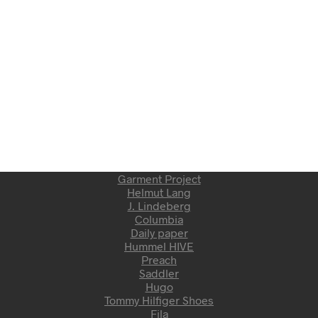
Garment Project
Helmut Lang
J. Lindeberg
Columbia
Daily paper
Hummel HIVE
Preach
Saddler
Hugo
Tommy Hilfiger Shoes
Fila