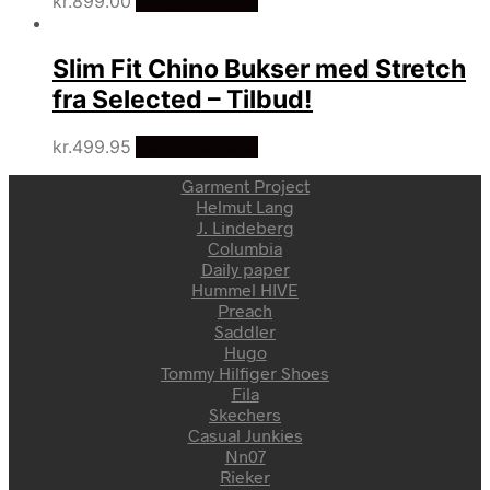
kr.
899.00
Vælg Størrelse
Slim Fit Chino Bukser med Stretch
fra Selected – Tilbud!
kr.
499.95
Vælg Størrelse
Garment Project
Helmut Lang
J. Lindeberg
Columbia
Daily paper
Hummel HIVE
Preach
Saddler
Hugo
Tommy Hilfiger Shoes
Fila
Skechers
Casual Junkies
Nn07
Rieker