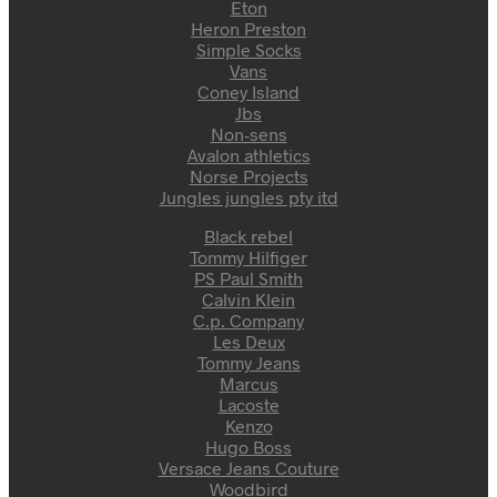
Eton
Heron Preston
Simple Socks
Vans
Coney Island
Jbs
Non-sens
Avalon athletics
Norse Projects
Jungles jungles pty itd
Black rebel
Tommy Hilfiger
PS Paul Smith
Calvin Klein
C.p. Company
Les Deux
Tommy Jeans
Marcus
Lacoste
Kenzo
Hugo Boss
Versace Jeans Couture
Woodbird