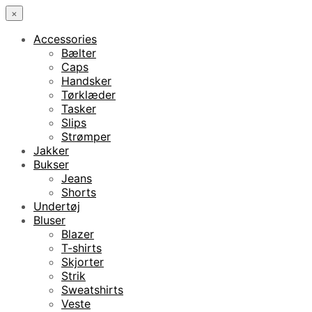
×
Accessories
Bælter
Caps
Handsker
Tørklæder
Tasker
Slips
Strømper
Jakker
Bukser
Jeans
Shorts
Undertøj
Bluser
Blazer
T-shirts
Skjorter
Strik
Sweatshirts
Veste