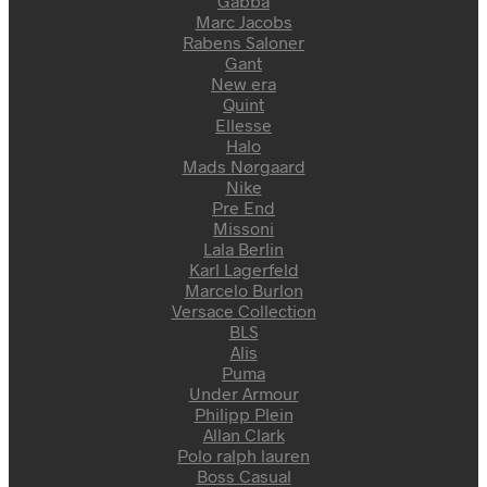
Gabba
Marc Jacobs
Rabens Saloner
Gant
New era
Quint
Ellesse
Halo
Mads Nørgaard
Nike
Pre End
Missoni
Lala Berlin
Karl Lagerfeld
Marcelo Burlon
Versace Collection
BLS
Alis
Puma
Under Armour
Philipp Plein
Allan Clark
Polo ralph lauren
Boss Casual