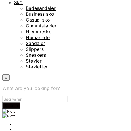
Sko
Badesandaler
Business sko
Casual sko
Gummistøvler
Hjemmesko
Højhælede
Sandaler
Slippers
Sneakers
Støvler
Støvletter
×
What are you looking for?