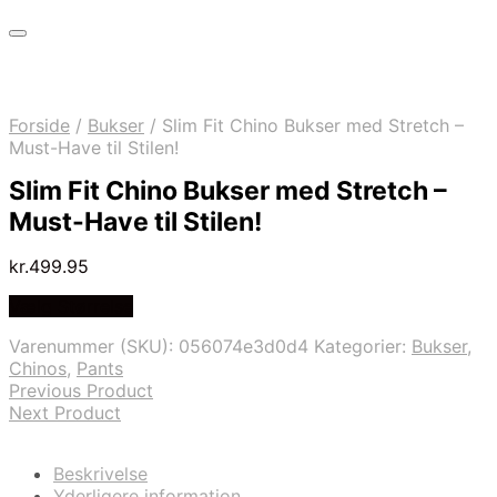
Forside
/
Bukser
/
Slim Fit Chino Bukser med Stretch –
Must-Have til Stilen!
Slim Fit Chino Bukser med Stretch –
Must-Have til Stilen!
kr.
499.95
Vælg Størrelse
Varenummer (SKU):
056074e3d0d4
Kategorier:
Bukser
,
Chinos
,
Pants
Previous Product
Next Product
Beskrivelse
Yderligere information