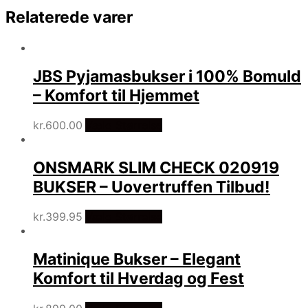
Relaterede varer
JBS Pyjamasbukser i 100% Bomuld
– Komfort til Hjemmet
kr.
600.00
Vælg Størrelse
ONSMARK SLIM CHECK 020919
BUKSER – Uovertruffen Tilbud!
kr.
399.95
Vælg Størrelse
Matinique Bukser – Elegant
Komfort til Hverdag og Fest