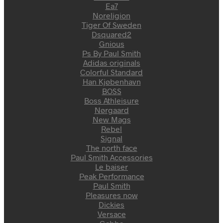
Ea7
Noreligion
Tiger Of Sweden
Dsquared2
Gnious
Ps By Paul Smith
Adidas originals
Colorful Standard
Han Kjøbenhavn
BOSS
Boss Athleisure
Nørgaard
New Mags
Rebel
Signal
The north face
Paul Smith Accessories
Le baiser
Peak Performance
Paul Smith
Pleasures now
Dickies
Versace