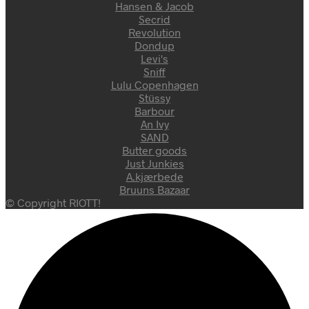
Hansen & Jacob
Secrid
Revolution
Dondup
Levi's
Sniff
Lulu Copenhagen
Stüssy
Barbour
An Ivy
SAND
Butter goods
Just Junkies
A.kjærbede
Bruuns Bazaar
© Copyright RIOTT!