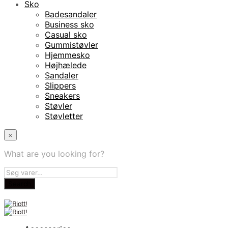
Sko
Badesandaler
Business sko
Casual sko
Gummistøvler
Hjemmesko
Højhælede
Sandaler
Slippers
Sneakers
Støvler
Støvletter
×
What are you looking for?