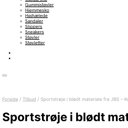
Gummistøvler
Hjemmesko
Højhælede
Sandaler
Slippers
Sneakers
Støvler
Støvletter
Forside
/
Tilbud
/
Sportstrøje i blødt materiale fra JBS – 
Sportstrøje i blødt ma