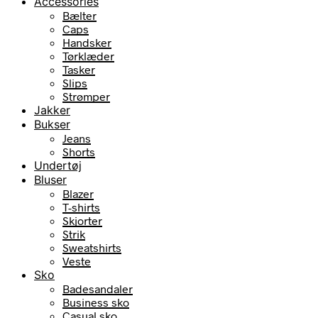
Accessories
Bælter
Caps
Handsker
Tørklæder
Tasker
Slips
Strømper
Jakker
Bukser
Jeans
Shorts
Undertøj
Bluser
Blazer
T-shirts
Skjorter
Strik
Sweatshirts
Veste
Sko
Badesandaler
Business sko
Casual sko