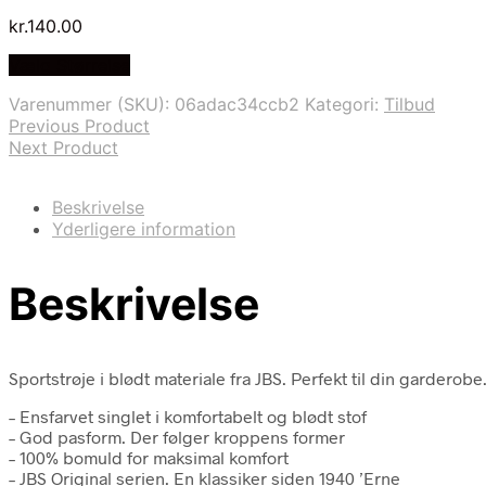
kr.
140.00
Vælg Størrelse
Varenummer (SKU):
06adac34ccb2
Kategori:
Tilbud
Previous Product
Next Product
Beskrivelse
Yderligere information
Beskrivelse
Sportstrøje i blødt materiale fra JBS. Perfekt til din garderobe
– Ensfarvet singlet i komfortabelt og blødt stof
– God pasform. Der følger kroppens former
– 100% bomuld for maksimal komfort
– JBS Original serien. En klassiker siden 1940 ’Erne