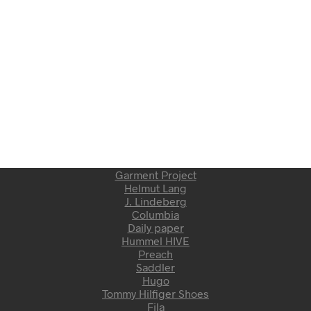
Garment Project
Helmut Lang
J. Lindeberg
Columbia
Daily paper
Hummel HIVE
Preach
Saddler
Hugo
Tommy Hilfiger Shoes
Fila