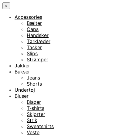
×
Accessories
Bælter
Caps
Handsker
Tørklæder
Tasker
Slips
Strømper
Jakker
Bukser
Jeans
Shorts
Undertøj
Bluser
Blazer
T-shirts
Skjorter
Strik
Sweatshirts
Veste