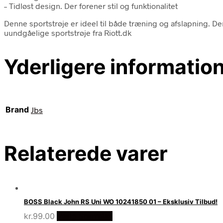
– Tidløst design. Der forener stil og funktionalitet
Denne sportstrøje er ideel til både træning og afslapning. D
uundgåelige sportstrøje fra Riott.dk
Yderligere informatio
Brand
Jbs
Relaterede varer
BOSS Black John RS Uni WO 10241850 01 – Eksklusiv Tilbud!
kr.
99.00
Vælg Størrelse