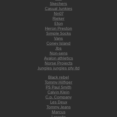
Skechers
Casual Junkies
Nn07
Rieker
Eton
Heron Preston
Simple Socks
Vans
Coney Island
Jbs
Non-sens
Avalon athletics
Norse Projects
Jungles jungles pty itd
Black rebel
Tommy Hilfiger
PS Paul Smith
Calvin Klein
C.p. Company
Les Deux
Tommy Jeans
Marcus
Lacoste