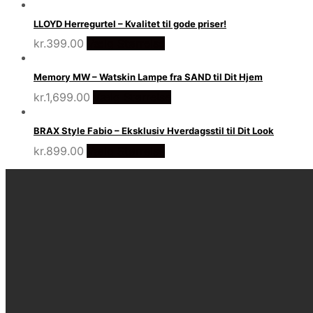
LLOYD Herregurtel – Kvalitet til gode priser!
kr.
399.00
Vælg Størrelse
Memory MW – Watskin Lampe fra SAND til Dit Hjem
kr.
1,699.00
Vælg Størrelse
BRAX Style Fabio – Eksklusiv Hverdagsstil til Dit Look
kr.
899.00
Vælg Størrelse