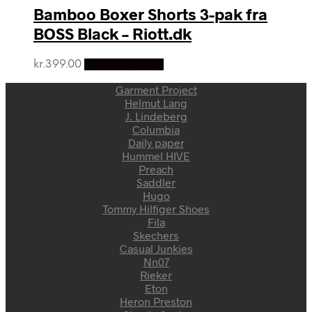
Bamboo Boxer Shorts 3-pak fra
BOSS Black – Riott.dk
kr.
399.00
Vælg Størrelse
Garment Project
Helmut Lang
J. Lindeberg
Columbia
Daily paper
Hummel HIVE
Preach
Saddler
Hugo
Tommy Hilfiger Shoes
Fila
Skechers
Casual Junkies
Nn07
Rieker
Eton
Heron Preston