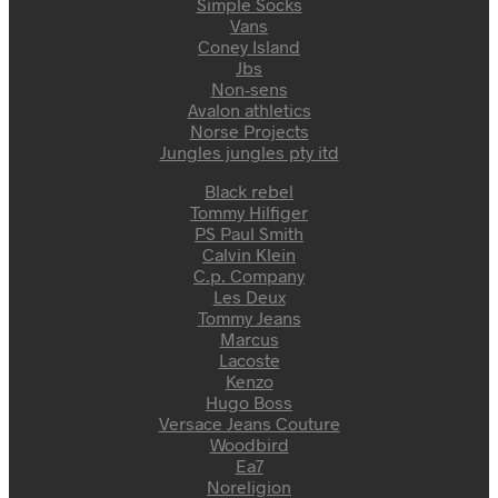
Simple Socks
Vans
Coney Island
Jbs
Non-sens
Avalon athletics
Norse Projects
Jungles jungles pty itd
Black rebel
Tommy Hilfiger
PS Paul Smith
Calvin Klein
C.p. Company
Les Deux
Tommy Jeans
Marcus
Lacoste
Kenzo
Hugo Boss
Versace Jeans Couture
Woodbird
Ea7
Noreligion