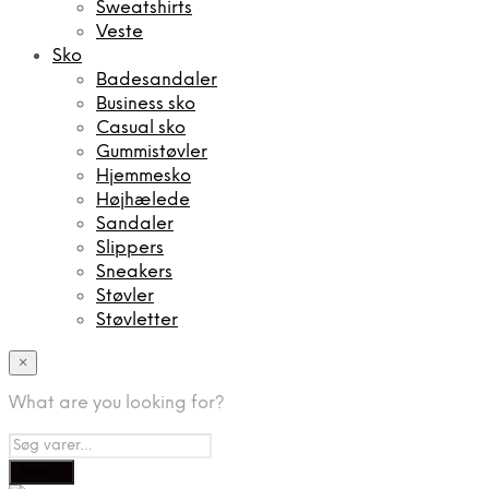
Sweatshirts
Veste
Sko
Badesandaler
Business sko
Casual sko
Gummistøvler
Hjemmesko
Højhælede
Sandaler
Slippers
Sneakers
Støvler
Støvletter
×
What are you looking for?