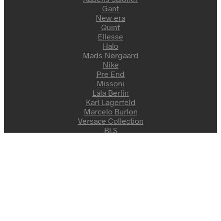
Gant
New era
Quint
Ellesse
Halo
Mads Nørgaard
Nike
Pre End
Missoni
Lala Berlin
Karl Lagerfeld
Marcelo Burlon
Versace Collection
BLS
Alis
Puma
Under Armour
Philipp Plein
Allan Clark
Polo ralph lauren
Boss Casual
Hansen & Jacob
Secrid