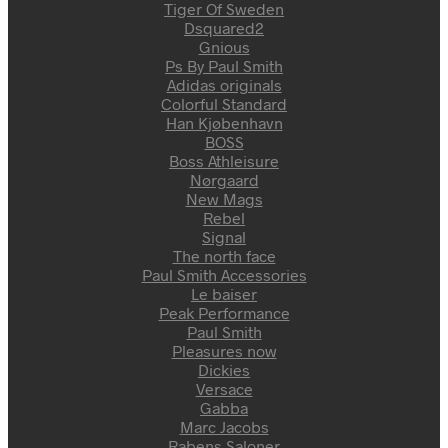
Tiger Of Sweden
Dsquared2
Gnious
Ps By Paul Smith
Adidas originals
Colorful Standard
Han Kjøbenhavn
BOSS
Boss Athleisure
Nørgaard
New Mags
Rebel
Signal
The north face
Paul Smith Accessories
Le baiser
Peak Performance
Paul Smith
Pleasures now
Dickies
Versace
Gabba
Marc Jacobs
Rabens Saloner