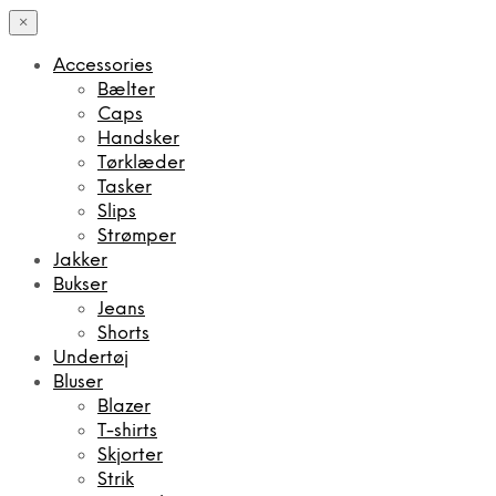
×
Accessories
Bælter
Caps
Handsker
Tørklæder
Tasker
Slips
Strømper
Jakker
Bukser
Jeans
Shorts
Undertøj
Bluser
Blazer
T-shirts
Skjorter
Strik