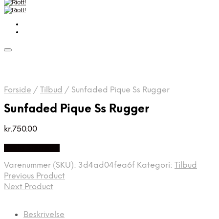
Forside
/
Tilbud
/
Sunfaded Pique Ss Rugger
Sunfaded Pique Ss Rugger
kr.
750.00
Vælg Størrelse
Varenummer (SKU):
3d4ad04fea6f
Kategori:
Tilbud
Previous Product
Next Product
Beskrivelse