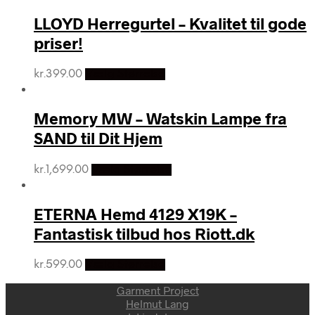
LLOYD Herregurtel – Kvalitet til gode
priser!
kr.
399.00
Vælg Størrelse
Memory MW – Watskin Lampe fra
SAND til Dit Hjem
kr.
1,699.00
Vælg Størrelse
ETERNA Hemd 4129 X19K –
Fantastisk tilbud hos Riott.dk
kr.
599.00
Vælg Størrelse
Garment Project
Helmut Lang