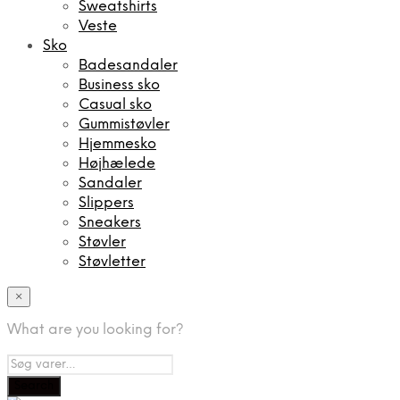
Sweatshirts
Veste
Sko
Badesandaler
Business sko
Casual sko
Gummistøvler
Hjemmesko
Højhælede
Sandaler
Slippers
Sneakers
Støvler
Støvletter
×
What are you looking for?