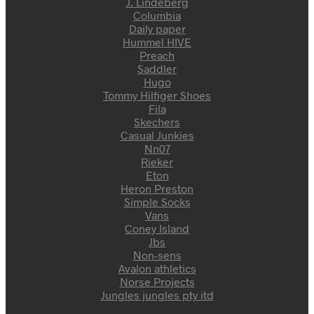
J. Lindeberg
Columbia
Daily paper
Hummel HIVE
Preach
Saddler
Hugo
Tommy Hilfiger Shoes
Fila
Skechers
Casual Junkies
Nn07
Rieker
Eton
Heron Preston
Simple Socks
Vans
Coney Island
Jbs
Non-sens
Avalon athletics
Norse Projects
Jungles jungles pty itd