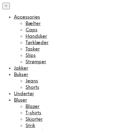
×
Accessories
Bælter
Caps
Handsker
Tørklæder
Tasker
Slips
Strømper
Jakker
Bukser
Jeans
Shorts
Undertøj
Bluser
Blazer
T-shirts
Skjorter
Strik