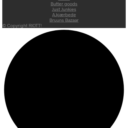
Butter goods
Just Junkies
A.kjærbede
Bruuns Bazaar
© Copyright RIOTT!