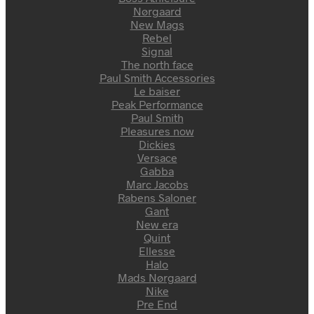
Nørgaard
New Mags
Rebel
Signal
The north face
Paul Smith Accessories
Le baiser
Peak Performance
Paul Smith
Pleasures now
Dickies
Versace
Gabba
Marc Jacobs
Rabens Saloner
Gant
New era
Quint
Ellesse
Halo
Mads Nørgaard
Nike
Pre End