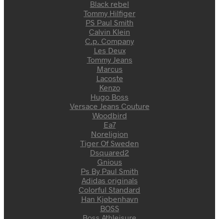
Black rebel
Tommy Hilfiger
PS Paul Smith
Calvin Klein
C.p. Company
Les Deux
Tommy Jeans
Marcus
Lacoste
Kenzo
Hugo Boss
Versace Jeans Couture
Woodbird
Ea7
Noreligion
Tiger Of Sweden
Dsquared2
Gnious
Ps By Paul Smith
Adidas originals
Colorful Standard
Han Kjøbenhavn
BOSS
Boss Athleisure