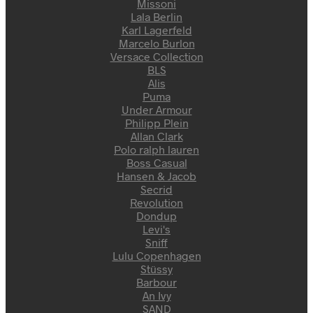
Missoni
Lala Berlin
Karl Lagerfeld
Marcelo Burlon
Versace Collection
BLS
Alis
Puma
Under Armour
Philipp Plein
Allan Clark
Polo ralph lauren
Boss Casual
Hansen & Jacob
Secrid
Revolution
Dondup
Levi's
Sniff
Lulu Copenhagen
Stüssy
Barbour
An Ivy
SAND