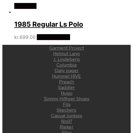
Læs mere
1985 Regular Ls Polo
kr.
699.00
Vælg Størrelse
Garment Project
Helmut Lang
J. Lindeberg
Columbia
Daily paper
Hummel HIVE
Preach
Saddler
Hugo
Tommy Hilfiger Shoes
Fila
Skechers
Casual Junkies
Nn07
Rieker
Eton