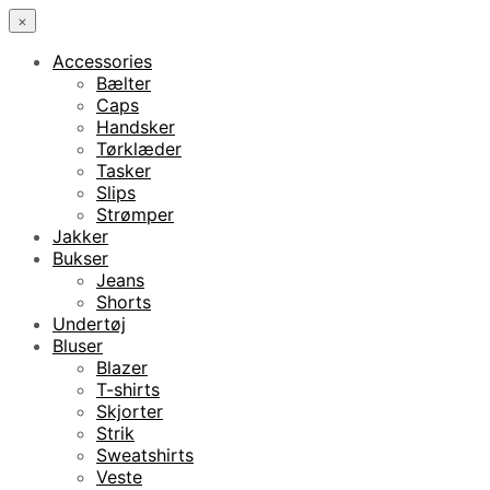
×
Accessories
Bælter
Caps
Handsker
Tørklæder
Tasker
Slips
Strømper
Jakker
Bukser
Jeans
Shorts
Undertøj
Bluser
Blazer
T-shirts
Skjorter
Strik
Sweatshirts
Veste