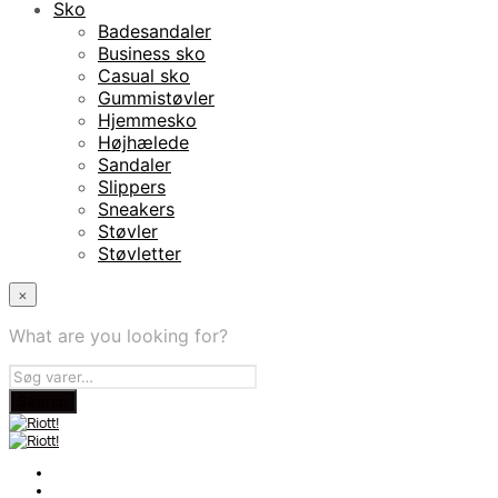
Sko
Badesandaler
Business sko
Casual sko
Gummistøvler
Hjemmesko
Højhælede
Sandaler
Slippers
Sneakers
Støvler
Støvletter
×
What are you looking for?