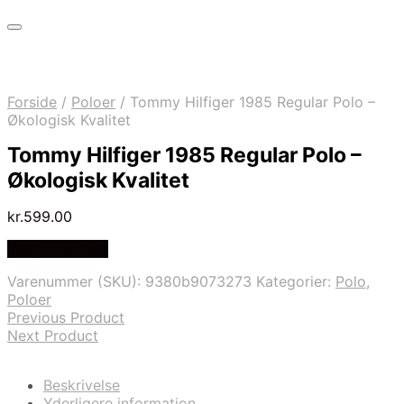
Forside
/
Poloer
/
Tommy Hilfiger 1985 Regular Polo –
Økologisk Kvalitet
Tommy Hilfiger 1985 Regular Polo –
Økologisk Kvalitet
kr.
599.00
Vælg Størrelse
Varenummer (SKU):
9380b9073273
Kategorier:
Polo
,
Poloer
Previous Product
Next Product
Beskrivelse
Yderligere information