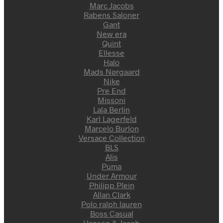
Marc Jacobs
Rabens Saloner
Gant
New era
Quint
Ellesse
Halo
Mads Nørgaard
Nike
Pre End
Missoni
Lala Berlin
Karl Lagerfeld
Marcelo Burlon
Versace Collection
BLS
Alis
Puma
Under Armour
Philipp Plein
Allan Clark
Polo ralph lauren
Boss Casual
Hansen & Jacob