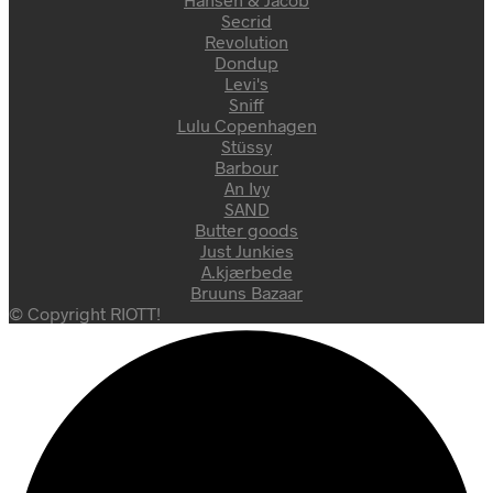
Secrid
Revolution
Dondup
Levi's
Sniff
Lulu Copenhagen
Stüssy
Barbour
An Ivy
SAND
Butter goods
Just Junkies
A.kjærbede
Bruuns Bazaar
© Copyright RIOTT!