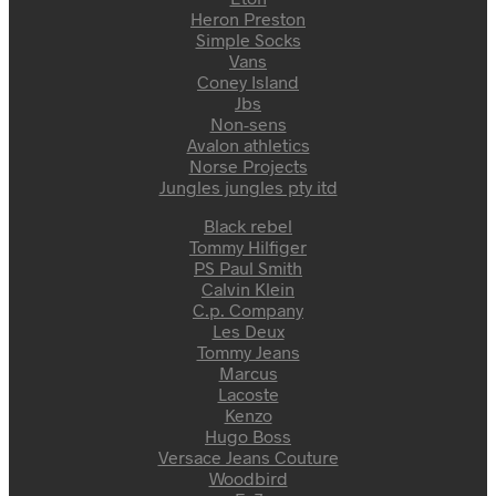
Heron Preston
Simple Socks
Vans
Coney Island
Jbs
Non-sens
Avalon athletics
Norse Projects
Jungles jungles pty itd
Black rebel
Tommy Hilfiger
PS Paul Smith
Calvin Klein
C.p. Company
Les Deux
Tommy Jeans
Marcus
Lacoste
Kenzo
Hugo Boss
Versace Jeans Couture
Woodbird