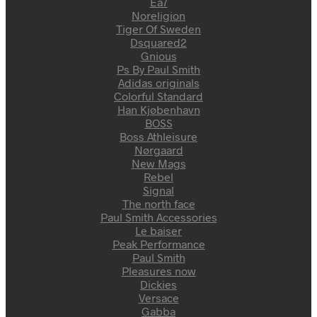
Ea7
Noreligion
Tiger Of Sweden
Dsquared2
Gnious
Ps By Paul Smith
Adidas originals
Colorful Standard
Han Kjøbenhavn
BOSS
Boss Athleisure
Nørgaard
New Mags
Rebel
Signal
The north face
Paul Smith Accessories
Le baiser
Peak Performance
Paul Smith
Pleasures now
Dickies
Versace
Gabba