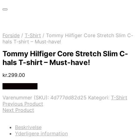
Forside
/
T-Shirt
/
Tommy Hilfiger Core Stretch Slim C-
hals T-shirt – Must-have!
Tommy Hilfiger Core Stretch Slim C-
hals T-shirt – Must-have!
kr.
299.00
Vælg Størrelse
Varenummer (SKU):
4d777dd82d25
Kategori:
T-Shirt
Previous Product
Next Product
Beskrivelse
Yderligere information