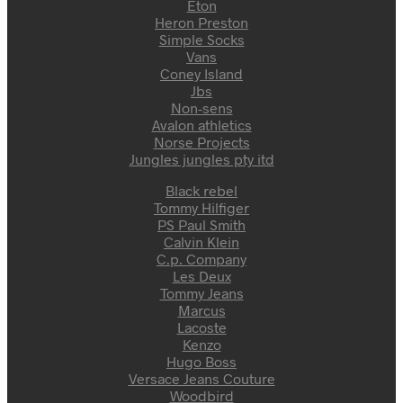
Eton
Heron Preston
Simple Socks
Vans
Coney Island
Jbs
Non-sens
Avalon athletics
Norse Projects
Jungles jungles pty itd
Black rebel
Tommy Hilfiger
PS Paul Smith
Calvin Klein
C.p. Company
Les Deux
Tommy Jeans
Marcus
Lacoste
Kenzo
Hugo Boss
Versace Jeans Couture
Woodbird