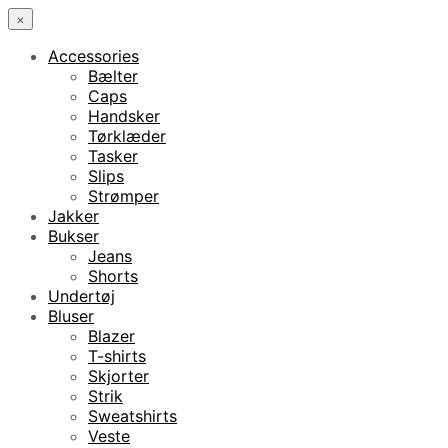
×
Accessories
Bælter
Caps
Handsker
Tørklæder
Tasker
Slips
Strømper
Jakker
Bukser
Jeans
Shorts
Undertøj
Bluser
Blazer
T-shirts
Skjorter
Strik
Sweatshirts
Veste