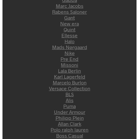
Marc Jacobs
Rabens Saloner
Gant
New era
Quint
Ellesse
Halo
Mads Nørgaard
Nike
Pre End
Missoni
Lala Berlin
Karl Lagerfeld
Marcelo Burlon
Versace Collection
BLS
Alis
Puma
Under Armour
Philipp Plein
Allan Clark
Polo ralph lauren
Boss Casual