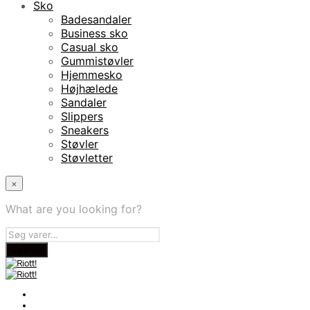
Sko
Badesandaler
Business sko
Casual sko
Gummistøvler
Hjemmesko
Højhælede
Sandaler
Slippers
Sneakers
Støvler
Støvletter
×
What are you looking for?