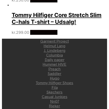
Tommy Hilfiger Core Stretch Slim
C-hals T-shirt – Udsalg!
kr.
299.00
Vælg Størrelse
Garment Project
Helmut Lang
J. Lindeberg
Columbia
Daily paper
Hummel HIVE
Preach
Saddler
Hugo
Tommy Hilfiger Shoes
Fila
Skechers
Casual Junkies
Nn07
Rieker