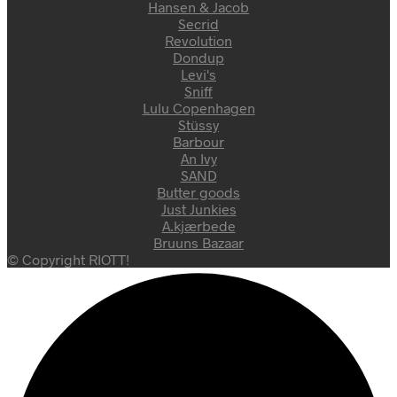
Hansen & Jacob
Secrid
Revolution
Dondup
Levi's
Sniff
Lulu Copenhagen
Stüssy
Barbour
An Ivy
SAND
Butter goods
Just Junkies
A.kjærbede
Bruuns Bazaar
© Copyright RIOTT!