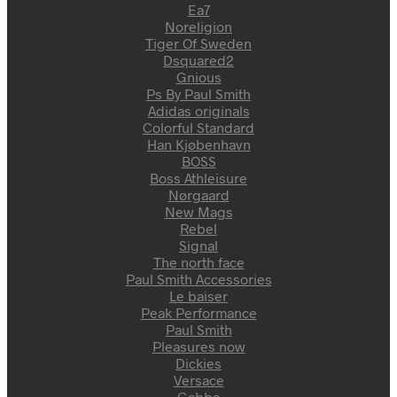
Ea7
Noreligion
Tiger Of Sweden
Dsquared2
Gnious
Ps By Paul Smith
Adidas originals
Colorful Standard
Han Kjøbenhavn
BOSS
Boss Athleisure
Nørgaard
New Mags
Rebel
Signal
The north face
Paul Smith Accessories
Le baiser
Peak Performance
Paul Smith
Pleasures now
Dickies
Versace
Gabba