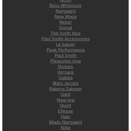
Boss Athleisure
Nørgaard
New Mags
Rebel
Signal
The north face
Paul Smith Accessories
Le baiser
Peak Performance
Paul Smith
Pleasures now
Dickies
Versace
Gabba
Marc Jacobs
Rabens Saloner
Gant
New era
Quint
Ellesse
Halo
Mads Nørgaard
Nike