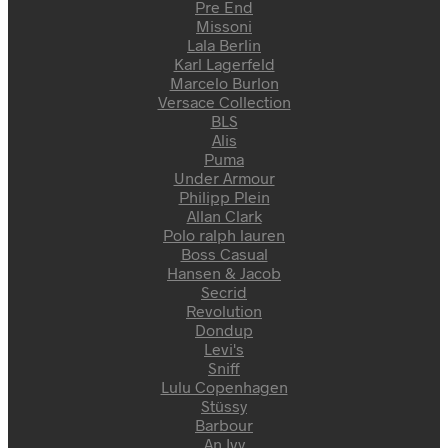
Pre End
Missoni
Lala Berlin
Karl Lagerfeld
Marcelo Burlon
Versace Collection
BLS
Alis
Puma
Under Armour
Philipp Plein
Allan Clark
Polo ralph lauren
Boss Casual
Hansen & Jacob
Secrid
Revolution
Dondup
Levi's
Sniff
Lulu Copenhagen
Stüssy
Barbour
An Ivy