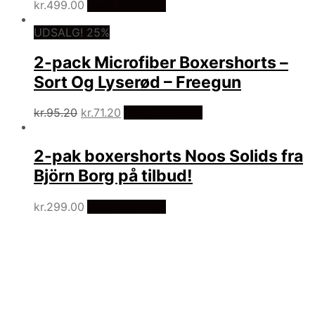
kr.
499.00
Vælg Størrelse
UDSALG! 25%
2-pack Microfiber Boxershorts –
Sort Og Lyserød – Freegun
Den
Den
kr.
95.20
kr.
71.20
Vælg Størrelse
oprindelige
aktuelle
pris
pris
2-pak boxershorts Noos Solids fra
var:
er:
kr.95.20.
kr.71.20.
Björn Borg på tilbud!
kr.
299.00
Vælg Størrelse