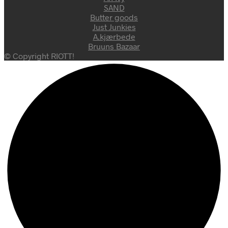
SAND
Butter goods
Just Junkies
A.kjærbede
Bruuns Bazaar
© Copyright RIOTT!