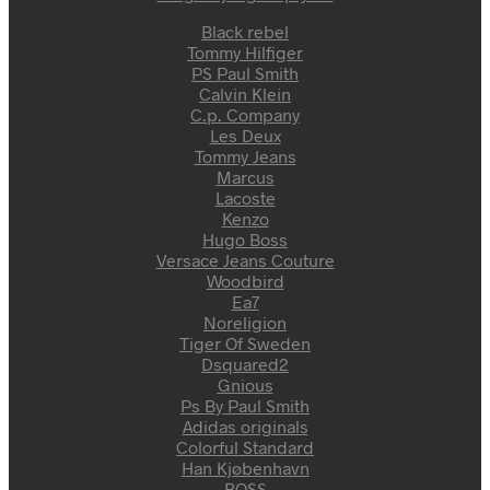
Black rebel
Tommy Hilfiger
PS Paul Smith
Calvin Klein
C.p. Company
Les Deux
Tommy Jeans
Marcus
Lacoste
Kenzo
Hugo Boss
Versace Jeans Couture
Woodbird
Ea7
Noreligion
Tiger Of Sweden
Dsquared2
Gnious
Ps By Paul Smith
Adidas originals
Colorful Standard
Han Kjøbenhavn
BOSS