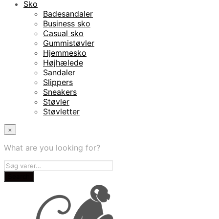
Sko
Badesandaler
Business sko
Casual sko
Gummistøvler
Hjemmesko
Højhælede
Sandaler
Slippers
Sneakers
Støvler
Støvletter
×
What are you looking for?