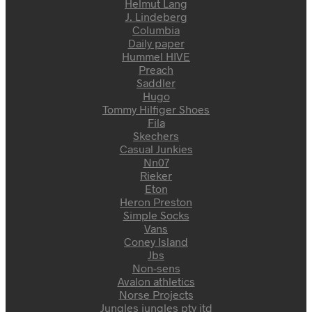
Helmut Lang
J. Lindeberg
Columbia
Daily paper
Hummel HIVE
Preach
Saddler
Hugo
Tommy Hilfiger Shoes
Fila
Skechers
Casual Junkies
Nn07
Rieker
Eton
Heron Preston
Simple Socks
Vans
Coney Island
Jbs
Non-sens
Avalon athletics
Norse Projects
Jungles jungles pty itd