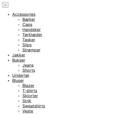
×
Accessories
Bælter
Caps
Handsker
Tørklæder
Tasker
Slips
Strømper
Jakker
Bukser
Jeans
Shorts
Undertøj
Bluser
Blazer
T-shirts
Skjorter
Strik
Sweatshirts
Veste