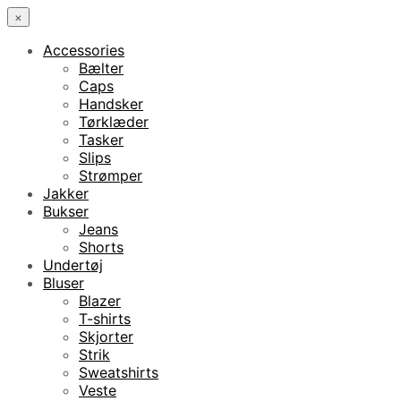
×
Accessories
Bælter
Caps
Handsker
Tørklæder
Tasker
Slips
Strømper
Jakker
Bukser
Jeans
Shorts
Undertøj
Bluser
Blazer
T-shirts
Skjorter
Strik
Sweatshirts
Veste