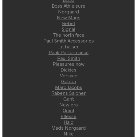
Boss Athleisure
Nørgaard
New Mags
Rebel
Signal
The north face
Paul Smith Accessories
Le baiser
Peak Performance
Paul Smith
Pleasures now
Dickies
Versace
Gabba
Marc Jacobs
Rabens Saloner
Gant
New era
Quint
Ellesse
Halo
Mads Nørgaard
Nike