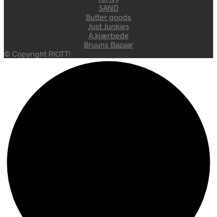
SAND
Butter goods
Just Junkies
A.kjærbede
Bruuns Bazaar
© Copyright RIOTT!