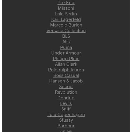
Pre End
Missoni
Lala Berlin
Karl Lagerfeld
Marcelo Burlon
Versace Collection
BLS
Alis
Puma
Under Armour
Philipp Plein
Allan Clark
Polo ralph lauren
Boss Casual
Hansen & Jacob
Secrid
Revolution
Dondup
Levi's
Sniff
Lulu Copenhagen
Stüssy
Barbour
An Ivy