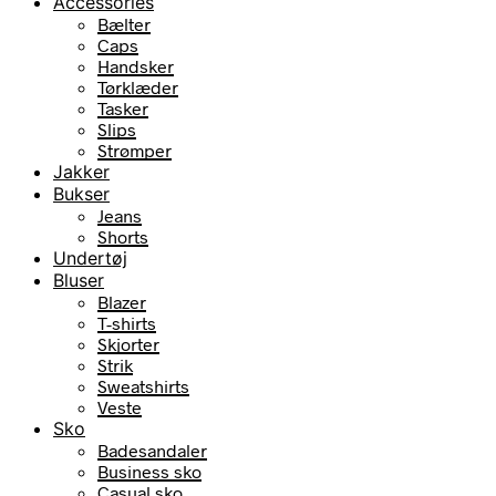
Accessories
Bælter
Caps
Handsker
Tørklæder
Tasker
Slips
Strømper
Jakker
Bukser
Jeans
Shorts
Undertøj
Bluser
Blazer
T-shirts
Skjorter
Strik
Sweatshirts
Veste
Sko
Badesandaler
Business sko
Casual sko