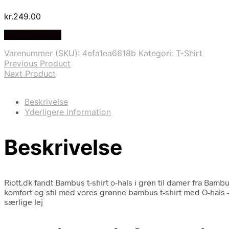
kr.
249.00
Vælg Størrelse
Varenummer (SKU):
4efa1ea6618b
Kategori:
T-Shirt
Previous Product
Next Product
Beskrivelse
Yderligere information
Beskrivelse
Riott.dk fandt Bambus t-shirt o-hals i grøn til damer fra Bamb
komfort og stil med vores grønne bambus t-shirt med O-hals 
særlige lej