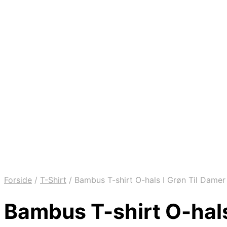
Forside
/
T-Shirt
/
Bambus T-shirt O-hals I Grøn Til Damer
Bambus T-shirt O-hals