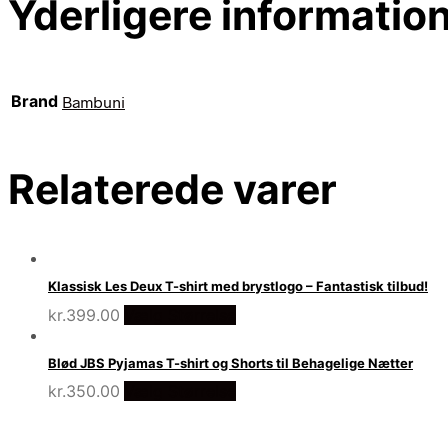
Yderligere informatio
Brand
Bambuni
Relaterede varer
Klassisk Les Deux T-shirt med brystlogo – Fantastisk tilbud!
kr.
399.00
Vælg Størrelse
Blød JBS Pyjamas T-shirt og Shorts til Behagelige Nætter
kr.
350.00
Vælg Størrelse