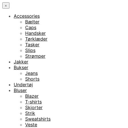
×
Accessories
Bælter
Caps
Handsker
Tørklæder
Tasker
Slips
Strømper
Jakker
Bukser
Jeans
Shorts
Undertøj
Bluser
Blazer
T-shirts
Skjorter
Strik
Sweatshirts
Veste