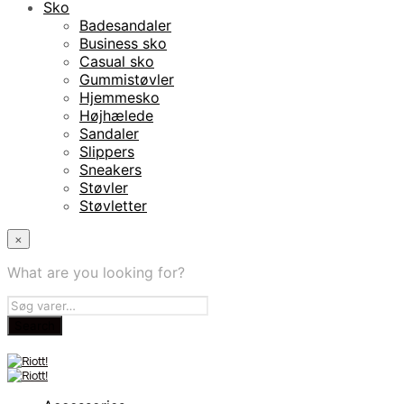
Sko
Badesandaler
Business sko
Casual sko
Gummistøvler
Hjemmesko
Højhælede
Sandaler
Slippers
Sneakers
Støvler
Støvletter
×
What are you looking for?