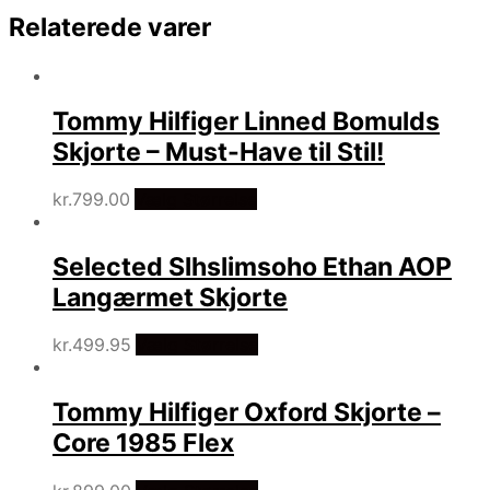
Relaterede varer
Tommy Hilfiger Linned Bomulds
Skjorte – Must-Have til Stil!
kr.
799.00
Vælg Størrelse
Selected Slhslimsoho Ethan AOP
Langærmet Skjorte
kr.
499.95
Vælg Størrelse
Tommy Hilfiger Oxford Skjorte –
Core 1985 Flex