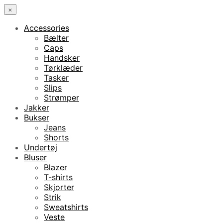
×
Accessories
Bælter
Caps
Handsker
Tørklæder
Tasker
Slips
Strømper
Jakker
Bukser
Jeans
Shorts
Undertøj
Bluser
Blazer
T-shirts
Skjorter
Strik
Sweatshirts
Veste