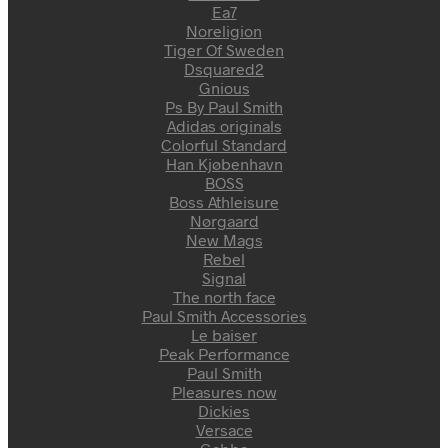
Ea7
Noreligion
Tiger Of Sweden
Dsquared2
Gnious
Ps By Paul Smith
Adidas originals
Colorful Standard
Han Kjøbenhavn
BOSS
Boss Athleisure
Nørgaard
New Mags
Rebel
Signal
The north face
Paul Smith Accessories
Le baiser
Peak Performance
Paul Smith
Pleasures now
Dickies
Versace