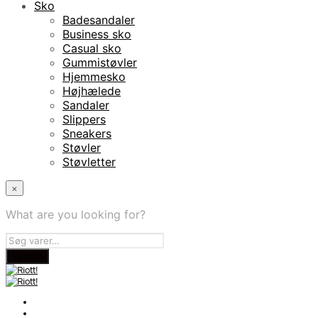
Sko
Badesandaler
Business sko
Casual sko
Gummistøvler
Hjemmesko
Højhælede
Sandaler
Slippers
Sneakers
Støvler
Støvletter
×
What are you looking for?