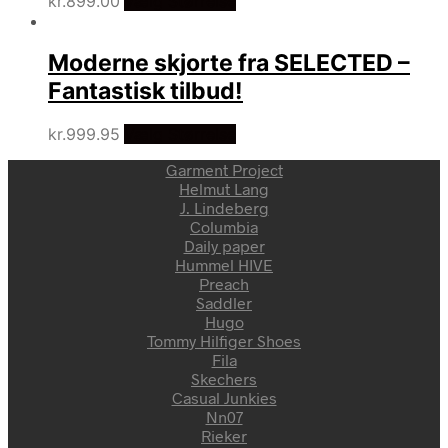
kr.
899.00
Vælg Størrelse
Moderne skjorte fra SELECTED –
Fantastisk tilbud!
kr.
999.95
Vælg Størrelse
Garment Project
Helmut Lang
J. Lindeberg
Columbia
Daily paper
Hummel HIVE
Preach
Saddler
Hugo
Tommy Hilfiger Shoes
Fila
Skechers
Casual Junkies
Nn07
Rieker