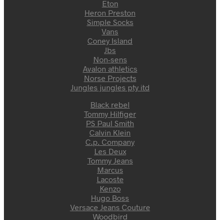
Eton
Heron Preston
Simple Socks
Vans
Coney Island
Jbs
Non-sens
Avalon athletics
Norse Projects
Jungles jungles pty itd
Black rebel
Tommy Hilfiger
PS Paul Smith
Calvin Klein
C.p. Company
Les Deux
Tommy Jeans
Marcus
Lacoste
Kenzo
Hugo Boss
Versace Jeans Couture
Woodbird