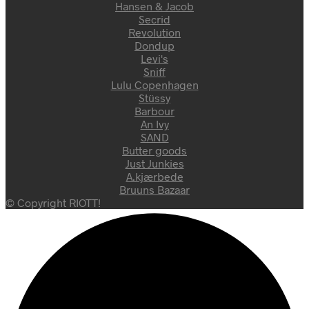
Hansen & Jacob
Secrid
Revolution
Dondup
Levi's
Sniff
Lulu Copenhagen
Stüssy
Barbour
An Ivy
SAND
Butter goods
Just Junkies
A.kjærbede
Bruuns Bazaar
© Copyright RIOTT!