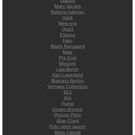
Gabba
Marc Jacobs
Rabens Saloner
Gant
New era
Quint
Ellesse
Halo
Mads Nørgaard
Nike
Pre End
Missoni
Lala Berlin
Karl Lagerfeld
Marcelo Burlon
Versace Collection
BLS
Alis
Puma
Under Armour
Philipp Plein
Allan Clark
Polo ralph lauren
Boss Casual