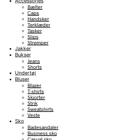
Accessories
Bælter
Caps
Handsker
Tørklæder
Tasker
Slips
Strømper
Jakker
Bukser
Jeans
Shorts
Undertøj
Bluser
Blazer
T-shirts
Skjorter
Strik
Sweatshirts
Veste
Sko
Badesandaler
Business sko
Casual sko