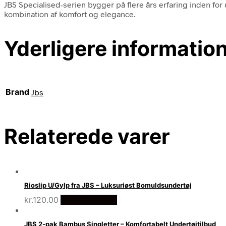
JBS Specialised-serien bygger på flere års erfaring inden for 
kombination af komfort og elegance.
Yderligere informatio
Brand
Jbs
Relaterede varer
Rioslip U/Gylp fra JBS – Luksuriøst Bomuldsundertøj
kr.
120.00
Vælg Størrelse
JBS 2-pak Bambus Singletter – Komfortabelt Undertøjtilbud