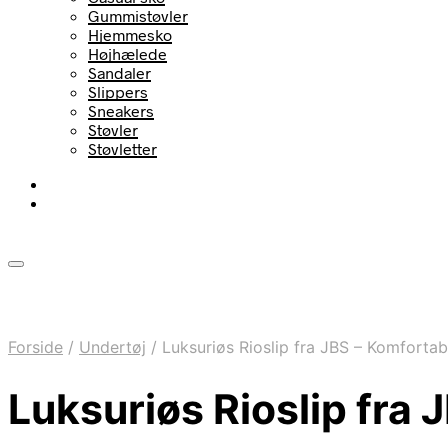
Gummistøvler
Hjemmesko
Højhælede
Sandaler
Slippers
Sneakers
Støvler
Støvletter
Forside
/
Undertøj
/
Luksuriøs Rioslip fra JBS – Komfortabe
Luksuriøs Rioslip fra 