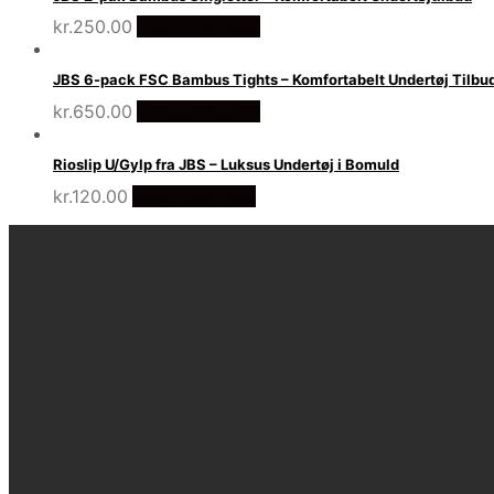
kr.
250.00
Vælg Størrelse
JBS 6-pack FSC Bambus Tights – Komfortabelt Undertøj Tilbu
kr.
650.00
Vælg Størrelse
Rioslip U/Gylp fra JBS – Luksus Undertøj i Bomuld
kr.
120.00
Vælg Størrelse