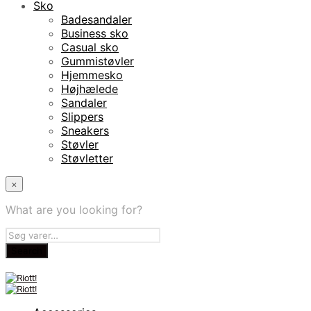
Sko
Badesandaler
Business sko
Casual sko
Gummistøvler
Hjemmesko
Højhælede
Sandaler
Slippers
Sneakers
Støvler
Støvletter
×
What are you looking for?