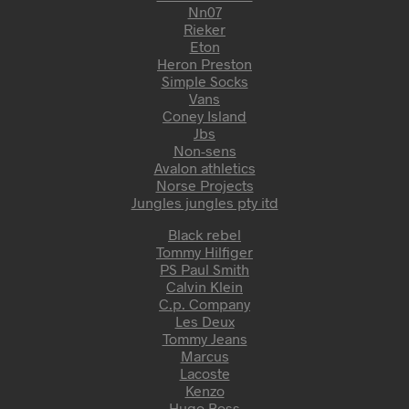
Nn07
Rieker
Eton
Heron Preston
Simple Socks
Vans
Coney Island
Jbs
Non-sens
Avalon athletics
Norse Projects
Jungles jungles pty itd
Black rebel
Tommy Hilfiger
PS Paul Smith
Calvin Klein
C.p. Company
Les Deux
Tommy Jeans
Marcus
Lacoste
Kenzo
Hugo Boss