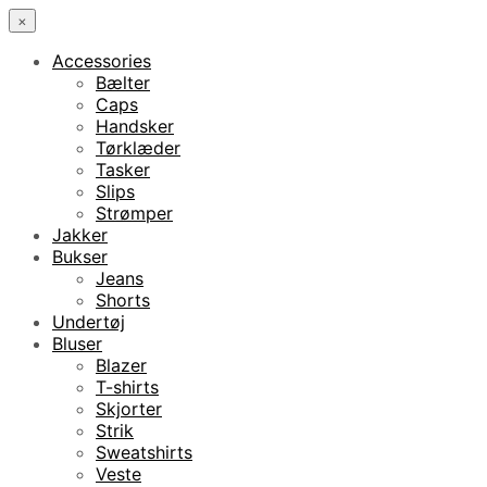
×
Accessories
Bælter
Caps
Handsker
Tørklæder
Tasker
Slips
Strømper
Jakker
Bukser
Jeans
Shorts
Undertøj
Bluser
Blazer
T-shirts
Skjorter
Strik
Sweatshirts
Veste