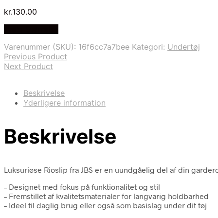
kr.
130.00
Vælg Størrelse
Varenummer (SKU):
16f6cc7a7bee
Kategori:
Undertøj
Previous Product
Next Product
Beskrivelse
Yderligere information
Beskrivelse
Luksuriøse Rioslip fra JBS er en uundgåelig del af din garder
– Designet med fokus på funktionalitet og stil
– Fremstillet af kvalitetsmaterialer for langvarig holdbarhed
– Ideel til daglig brug eller også som basislag under dit tøj