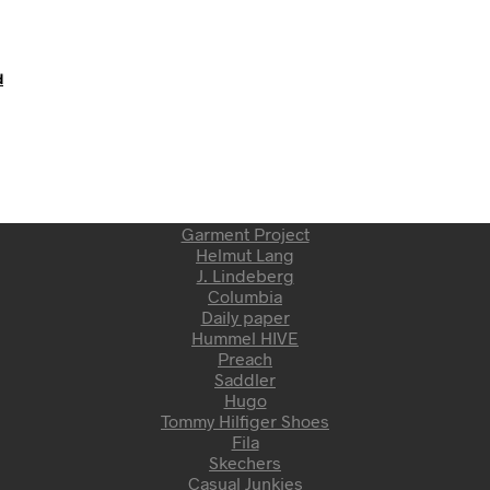
d
Garment Project
Helmut Lang
J. Lindeberg
Columbia
Daily paper
Hummel HIVE
Preach
Saddler
Hugo
Tommy Hilfiger Shoes
Fila
Skechers
Casual Junkies