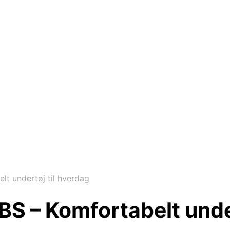
lt undertøj til hverdag
JBS – Komfortabelt unde