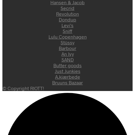
Hansen & Jacob
Secrid
Revolution
Dondup
Levi's
Sniff
Lulu Copenhagen
Stüssy
Barbour
An Ivy
SAND
Butter goods
Just Junkies
A.kjærbede
Bruuns Bazaar
© Copyright RIOTT!