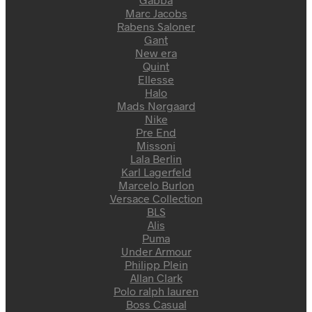
Marc Jacobs
Rabens Saloner
Gant
New era
Quint
Ellesse
Halo
Mads Nørgaard
Nike
Pre End
Missoni
Lala Berlin
Karl Lagerfeld
Marcelo Burlon
Versace Collection
BLS
Alis
Puma
Under Armour
Philipp Plein
Allan Clark
Polo ralph lauren
Boss Casual