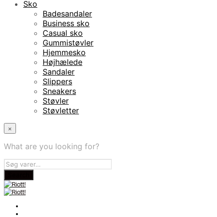
Sko
Badesandaler
Business sko
Casual sko
Gummistøvler
Hjemmesko
Højhælede
Sandaler
Slippers
Sneakers
Støvler
Støvletter
×
What are you looking for?