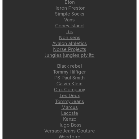
Eton
Heron Preston
Simple Socks
Vans
Coney Island
Jbs
Non-sens
Avalon athletics
Norse Projects
Jungles jungles pty itd
Black rebel
Tommy Hilfiger
PS Paul Smith
Calvin Klein
C.p. Company
Les Deux
Tommy Jeans
Marcus
Lacoste
Kenzo
Hugo Boss
Versace Jeans Couture
Woodbird