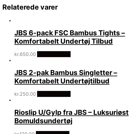
Relaterede varer
JBS 6-pack FSC Bambus Tights –
Komfortabelt Undertøj Tilbud
kr.
650.00
Vælg Størrelse
JBS 2-pak Bambus Singletter –
Komfortabelt Undertøjtilbud
kr.
250.00
Vælg Størrelse
Rioslip U/Gylp fra JBS – Luksuriøst
Bomuldsundertøj
kr.
120.00
Vælg Størrelse