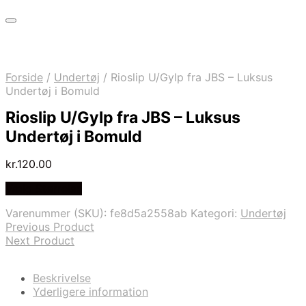
Forside
/
Undertøj
/
Rioslip U/Gylp fra JBS – Luksus
Undertøj i Bomuld
Rioslip U/Gylp fra JBS – Luksus
Undertøj i Bomuld
kr.
120.00
Vælg Størrelse
Varenummer (SKU):
fe8d5a2558ab
Kategori:
Undertøj
Previous Product
Next Product
Beskrivelse
Yderligere information