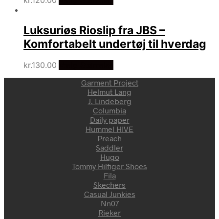
Luksuriøs Rioslip fra JBS –
Komfortabelt undertøj til hverdag
kr.
130.00
Vælg Størrelse
Garment Project
Helmut Lang
J. Lindeberg
Columbia
Daily paper
Hummel HIVE
Preach
Saddler
Hugo
Tommy Hilfiger Shoes
Fila
Skechers
Casual Junkies
Nn07
Rieker