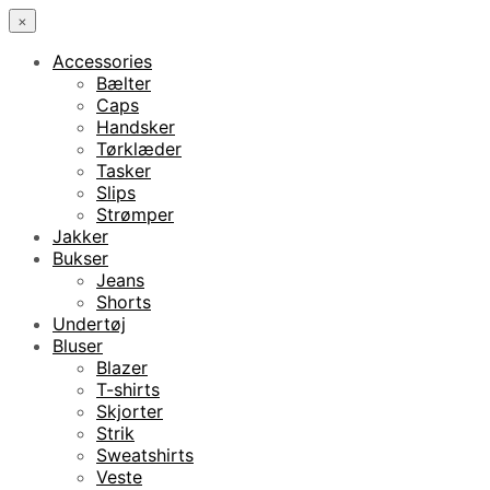
×
Accessories
Bælter
Caps
Handsker
Tørklæder
Tasker
Slips
Strømper
Jakker
Bukser
Jeans
Shorts
Undertøj
Bluser
Blazer
T-shirts
Skjorter
Strik
Sweatshirts
Veste