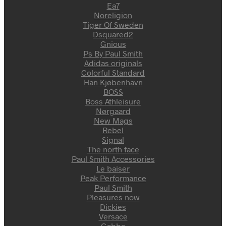
Ea7
Noreligion
Tiger Of Sweden
Dsquared2
Gnious
Ps By Paul Smith
Adidas originals
Colorful Standard
Han Kjøbenhavn
BOSS
Boss Athleisure
Nørgaard
New Mags
Rebel
Signal
The north face
Paul Smith Accessories
Le baiser
Peak Performance
Paul Smith
Pleasures now
Dickies
Versace
Gabba