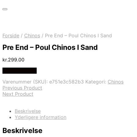
Forside
/
Chinos
/
Pre End – Poul Chinos I Sand
Pre End – Poul Chinos I Sand
kr.
299.00
Vælg Størrelse
Varenummer (SKU):
e751e3c582b3
Kategori:
Chinos
Previous Product
Next Product
Beskrivelse
Yderligere information
Beskrivelse