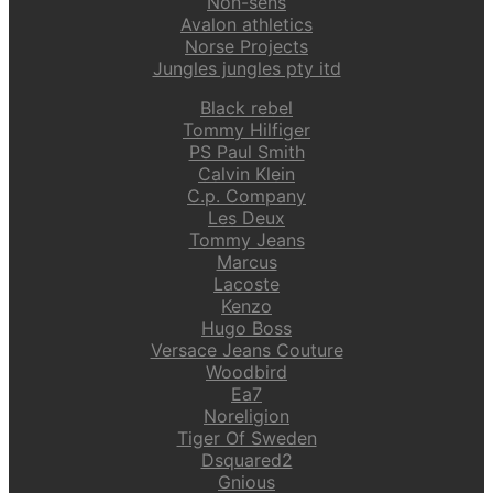
Non-sens
Avalon athletics
Norse Projects
Jungles jungles pty itd
Black rebel
Tommy Hilfiger
PS Paul Smith
Calvin Klein
C.p. Company
Les Deux
Tommy Jeans
Marcus
Lacoste
Kenzo
Hugo Boss
Versace Jeans Couture
Woodbird
Ea7
Noreligion
Tiger Of Sweden
Dsquared2
Gnious