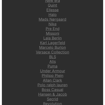
New era
Quint
Ellesse
Halo
Mads Nørgaard
Nike
Pre End
Missoni
Lala Berlin
Karl Lagerfeld
Marcelo Burlon
Versace Collection
BLS
Alis
Puma
Under Armour
Philipp Plein
Allan Clark
Polo ralph lauren
Boss Casual
Hansen & Jacob
Secrid
Revolution