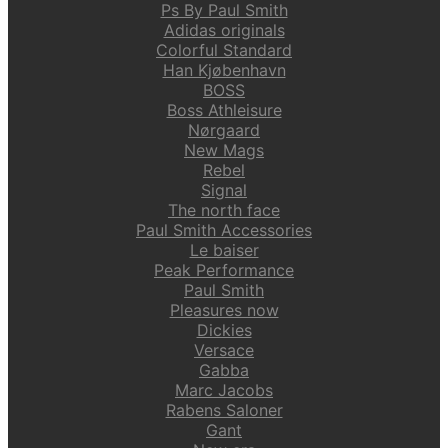
Ps By Paul Smith
Adidas originals
Colorful Standard
Han Kjøbenhavn
BOSS
Boss Athleisure
Nørgaard
New Mags
Rebel
Signal
The north face
Paul Smith Accessories
Le baiser
Peak Performance
Paul Smith
Pleasures now
Dickies
Versace
Gabba
Marc Jacobs
Rabens Saloner
Gant