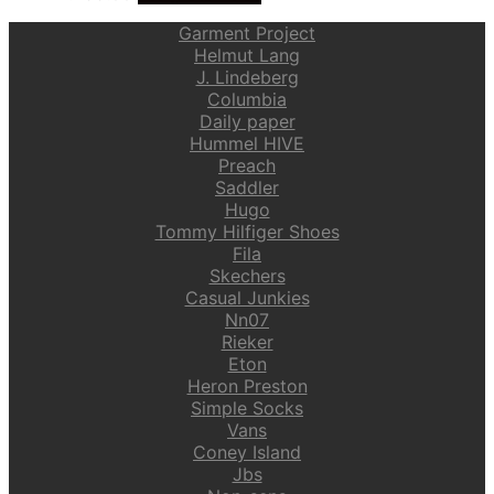
Garment Project
Helmut Lang
J. Lindeberg
Columbia
Daily paper
Hummel HIVE
Preach
Saddler
Hugo
Tommy Hilfiger Shoes
Fila
Skechers
Casual Junkies
Nn07
Rieker
Eton
Heron Preston
Simple Socks
Vans
Coney Island
Jbs