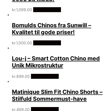
kr.
1,099.00
Vælg Størrelse
Bomulds Chinos fra Sunwill –
Kvalitet til gode priser!
kr.
1,000.00
Vælg Størrelse
Lou-j – Smart Cotton Chino med
Unik Mikrostruktur
kr.
899.00
Vælg Størrelse
Matinique Slim Fit Chino Shorts –
Stilfuld Sommermust-have
kr.
499.00
Vælg Størrelse