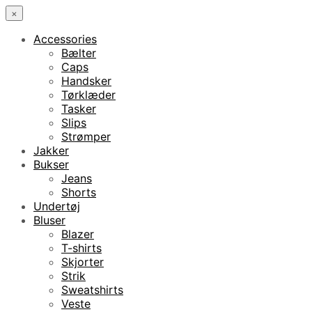
×
Accessories
Bælter
Caps
Handsker
Tørklæder
Tasker
Slips
Strømper
Jakker
Bukser
Jeans
Shorts
Undertøj
Bluser
Blazer
T-shirts
Skjorter
Strik
Sweatshirts
Veste