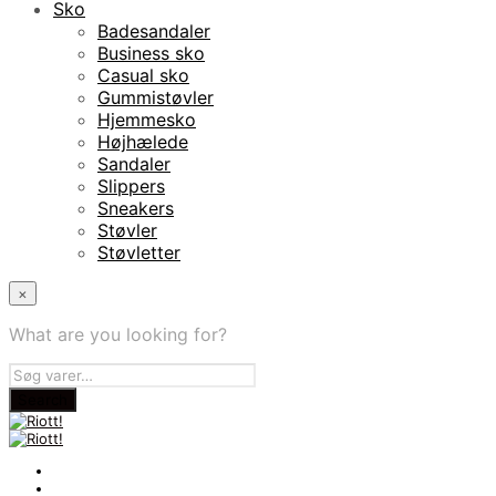
Sko
Badesandaler
Business sko
Casual sko
Gummistøvler
Hjemmesko
Højhælede
Sandaler
Slippers
Sneakers
Støvler
Støvletter
×
What are you looking for?