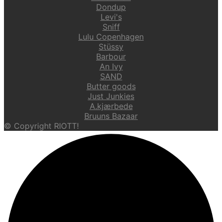
Dondup
Levi's
Sniff
Lulu Copenhagen
Stüssy
Barbour
An Ivy
SAND
Butter goods
Just Junkies
A.kjærbede
Bruuns Bazaar
© Copyright RIOTT!