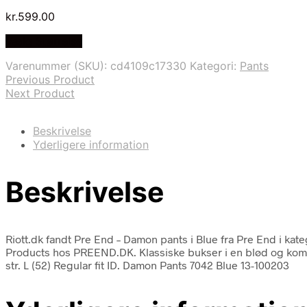
kr.
599.00
Vælg Størrelse
Varenummer (SKU):
cd4109c17330
Kategori:
Pants
Previous Product
Next Product
Beskrivelse
Yderligere information
Beskrivelse
Riott.dk fandt Pre End – Damon pants i Blue fra Pre End i 
Products hos PREEND.DK. Klassiske bukser i en blød og komfor
str. L (52) Regular fit ID. Damon Pants 7042 Blue 13-100203