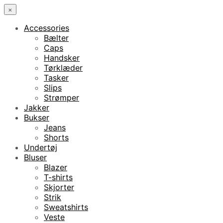
×
Accessories
Bælter
Caps
Handsker
Tørklæder
Tasker
Slips
Strømper
Jakker
Bukser
Jeans
Shorts
Undertøj
Bluser
Blazer
T-shirts
Skjorter
Strik
Sweatshirts
Veste