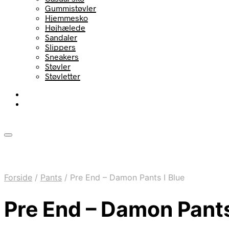
Gummistøvler
Hjemmesko
Højhælede
Sandaler
Slippers
Sneakers
Støvler
Støvletter
Forside
/
Pants
/
Pre End – Damon Pants I Blue
Pre End – Damon Pants