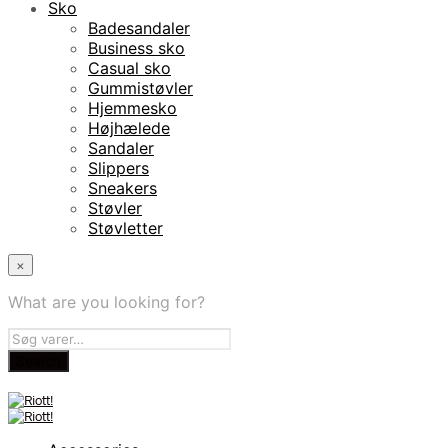
Sko
Badesandaler
Business sko
Casual sko
Gummistøvler
Hjemmesko
Højhælede
Sandaler
Slippers
Sneakers
Støvler
Støvletter
×
What are you looking for?