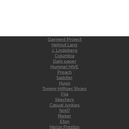
Garment Project
Helmut Lang
J. Lindeberg
Columbia
Daily paper
Hummel HIVE
Preach
Saddler
Hugo
Tommy Hilfiger Shoes
Fila
Skechers
Casual Junkies
Nn07
Rieker
Eton
Heron Preston