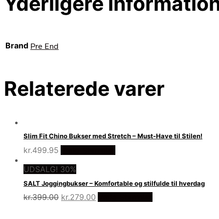
Yderligere informatio
Brand
Pre End
Relaterede varer
Slim Fit Chino Bukser med Stretch – Must-Have til Stilen!
kr.
499.95
Vælg Størrelse
UDSALG! 30%
SALT Joggingbukser – Komfortable og stilfulde til hverdag
Den
Den
kr.
399.00
kr.
279.00
Vælg Størrelse
oprindelige
aktuelle
pris
pris