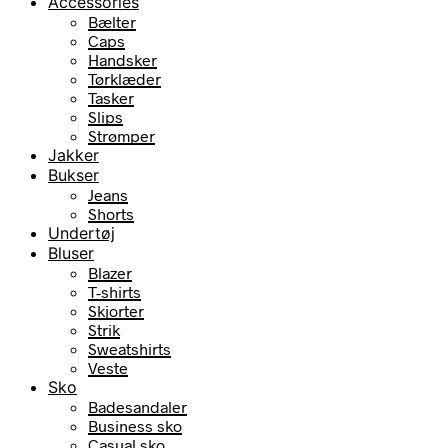
Accessories
Bælter
Caps
Handsker
Tørklæder
Tasker
Slips
Strømper
Jakker
Bukser
Jeans
Shorts
Undertøj
Bluser
Blazer
T-shirts
Skjorter
Strik
Sweatshirts
Veste
Sko
Badesandaler
Business sko
Casual sko