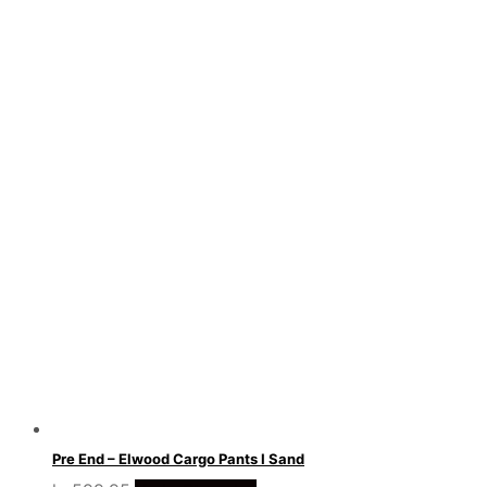
var:
er:
kr.399.00.
kr.279.00.
Pre End – Elwood Cargo Pants I Sand